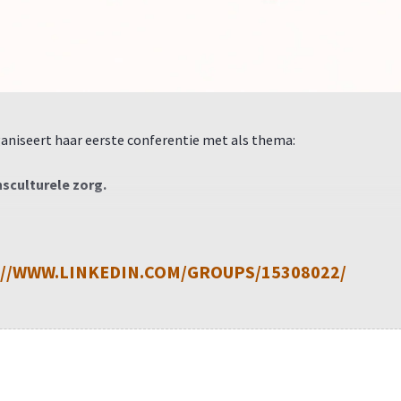
aniseert haar eerste conferentie met als thema:
nsculturele zorg.
ag met sprekers en onderlinge uitwisseling.
//WWW.LINKEDIN.COM/GROUPS/15308022/
 1