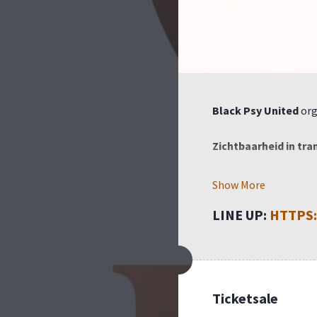
Black Psy United
org
Zichtbaarheid in tra
Een inspirerende midd
Show More
LINE UP:
HTTPS:
Locatie
Prinses Christinalaan
3554 JL Utrecht
Inloop 13:30h
Ticketsale