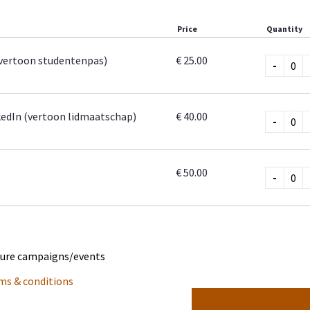
sculturele zorg.
Price
Quantity
ke voor één van de volgende workshops inschrijven. We hanteren 
(vertoon studentenpas)
€ 25.00
-
nemers per workshop.
pers
kedIn (vertoon lidmaatschap)
€ 40.00
-
reekkamer"
ie in beeld:
€ 50.00
beurt in transculturele context"
-
eren:
tie"
ture campaigns/events
ms & conditions