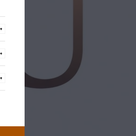
een
+
+
+