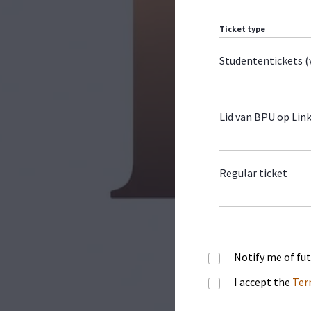
Keynote
Zichtbaarheid in tran
Ticket type
Men kan zich ter plek
Studententickets 
maximum aantal deel
Workshop 1:
SoulKee
Lid van BPU op Lin
"Onze roots in de sp
Workshop 2:
Interact
Regular ticket
"Wat er tussen ons ge
Workshop 3:
Position
"Jouw plek, jouw posi
Notify me of fu
I accept the
Ter