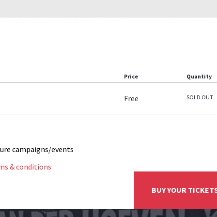
Price
Quantity
Free
SOLD OUT
ture campaigns/events
ms & conditions
BUY YOUR TICKET